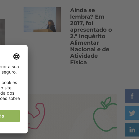
Ainda se
lembra? Em
2017, foi
apresentado o
2.º Inquérito
Alimentar
Nacional e de
Atividade
Física