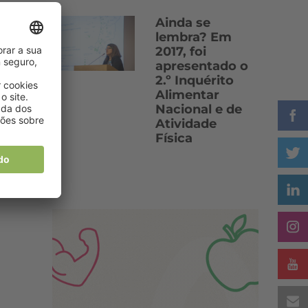
Ainda se
lembra? Em
2017, foi
apresentado o
2.º Inquérito
Alimentar
Nacional e de
Atividade
Física