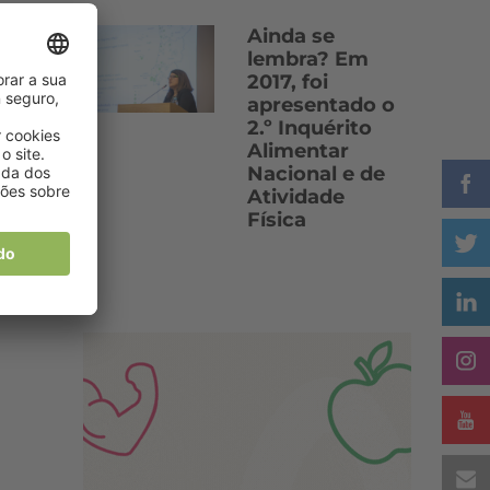
Ainda se
lembra? Em
2017, foi
apresentado o
2.º Inquérito
Alimentar
Nacional e de
Atividade
Física