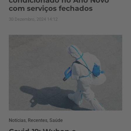
condicionado no Ano Novo
com serviços fechados
30 Dezembro, 2024 14:12
Notícias
,
Recentes
,
Saúde