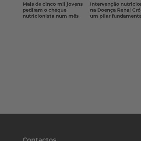
Mais de cinco mil jovens
Intervenção nutricio
pediram o cheque
na Doença Renal Cró
nutricionista num mês
um pilar fundamenta
Contactos