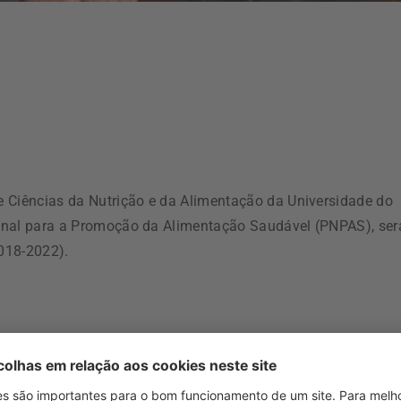
e Ciências da Nutrição e da Alimentação da Universidade do
onal para a Promoção da Alimentação Saudável (PNPAS), ser
2018-2022).
r da Faculdade de Ciências da Nutrição e Alimentação irá
elas 11h30, na Sala do Fundo Antigo da Reitoria, anuncia a