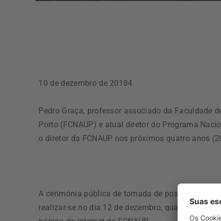
10 de dezembro de 20184
Pedro Graça, professor associado da Faculdade d
Porto (FCNAUP) e atual diretor do Programa Naci
o diretor da FCNAUP nos próximos quatro anos (
A cerimónia pública de tomada de posse do direto
realizar-se no dia 12 de dezembro, quarta-feira, p