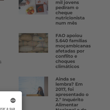
mil jovens
pediram o
cheque
nutricionista
num mês
FAO apoiou
5.640 famílias
moçambicanas
afetadas por
conflito e
choques
á
climáticos
Ainda se
lembra? Em
2017, foi
apresentado o
2.º Inquérito
Alimentar