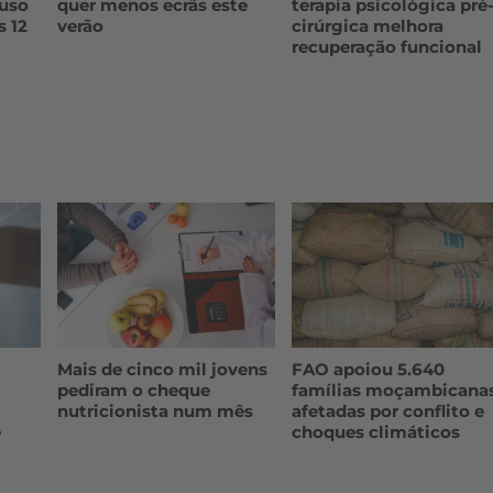
 uso
quer menos ecrãs este
terapia psicológica pré
s 12
verão
cirúrgica melhora
recuperação funcional
Mais de cinco mil jovens
FAO apoiou 5.640
pediram o cheque
famílias moçambicana
nutricionista num mês
afetadas por conflito e
e
choques climáticos