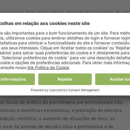
psicoterapia deve estar sempre enquadrada no âmbito de um
lo normativo, ético e científico da respetiva ordem
édicos, Carlos Cortes, disse que “a saúde mental deve ser
companhamento e tratamento […] seja feito exclusivamente p
 pessoas”, realçou o bastonário da Ordem dos Psicólogos
riscos da prática da psicoterapia por profissionais não
nicas e científicas necessárias, a prestação de serviços
dação científica, o aumento de situações de risco, as
 nível da tomada de decisão ética e profissional e de