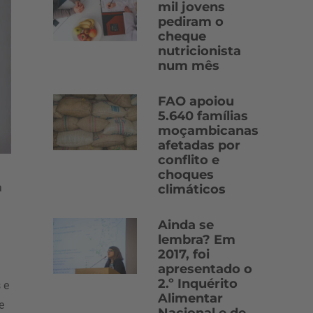
mil jovens
pediram o
cheque
nutricionista
num mês
FAO apoiou
5.640 famílias
moçambicanas
afetadas por
conflito e
choques
a
climáticos
Ainda se
lembra? Em
2017, foi
apresentado o
2.º Inquérito
 e
Alimentar
e