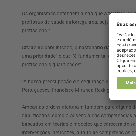
Os organismos defendem ainda que a “prática da 
profissão de saúde autorregulada, sujeita ao contro
profissional”.
Citado no comunicado, o bastonário da Ordem dos M
uma prioridade” e que “é fundamental que o seu a
profissionais qualificados”.
“A nossa preocupação é a segurança e a saúde das
Portugueses, Francisco Miranda Rodrigues.
Ambas as ordens alertaram também para alguns dos 
qualificados, como a ausência das competências téc
baseados em teorias e modelos que carecem de vali
intervenções ineficazes, a falta de competências ao