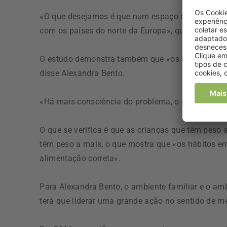
«O que desejamos é que num espaço de tempo, o 
com os países do norte da Europa», que têm os me
O estudo demonstra também que «os hábitos alim
disse Alexandra Bento.
«Há mais consciência do problema, o que não quer 
O que se verifica é que as crianças que têm peso
têm peso a mais, o que mostra que «os hábitos 
alimentação correta».
Para Alexandra Bento, o ambiente familiar e o a
terá que liderar uma grande ação no sentido de me