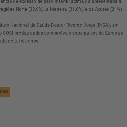
ência de excesso de peso infantil acima da apresentada a
regiões Norte (33,9%), a Madeira (31,6%) e os Açores (31%).
ituto Nacional de Saúde Doutor Ricardo Jorge (INSA), em
 o COSI produz dados comparáveis entre países da Europa e
da dois, três anos.
UCAO