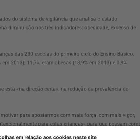
dos do sistema de vigilância que analisa o estado
 uma diminuição nos três indicadores: obesidade, excesso de
anças das 230 escolas do primeiro ciclo do Ensino Básico,
% em 2013), 11,7% eram obesas (13,9% em 2013) e 0,9%
e está «na direção certa», na redução da prevalência do
e motivar para apostarmos com mais força, com mais vigor,
ntencionalmente para estas crianças» para que possam com