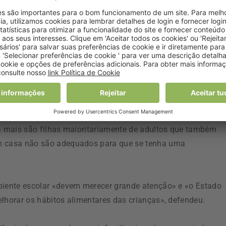
mais curto possível, possamos dizer que Portugal compara
lhores resultados nesta área.
entares das crianças continuam a não ser os adequados»,
que haja mais ação» para o «contrariar», frisou.
 a mais são filhas maioritariamente de adultos que também
em casa não são adequados para que se tenha uma
mbiente escolar «devem merecer grande atenção» e «o Estado
lhorar os hábitos alimentares das crianças», defendeu.