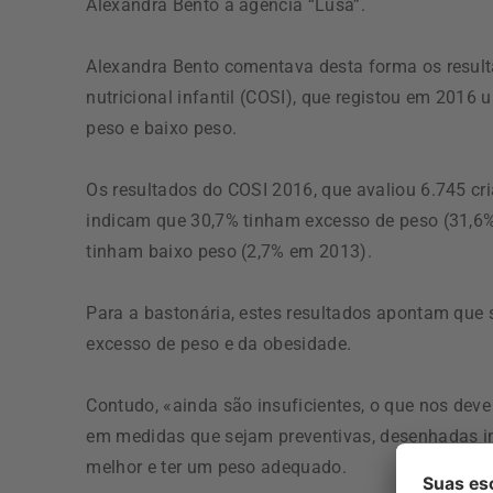
Alexandra Bento à agência “Lusa”.
Alexandra Bento comentava desta forma os resulta
nutricional infantil (COSI), que registou em 2016
peso e baixo peso.
Os resultados do COSI 2016, que avaliou 6.745 cri
indicam que 30,7% tinham excesso de peso (31,6
tinham baixo peso (2,7% em 2013).
Para a bastonária, estes resultados apontam que s
excesso de peso e da obesidade.
Contudo, «ainda são insuficientes, o que nos dev
em medidas que sejam preventivas, desenhadas i
melhor e ter um peso adequado.