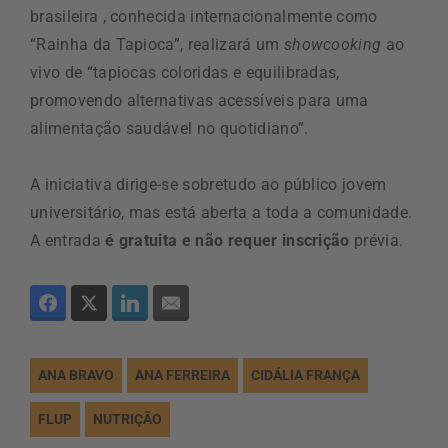
brasileira , conhecida internacionalmente como
“Rainha da Tapioca”, realizará um
showcooking
ao
vivo de “tapiocas coloridas e equilibradas,
promovendo alternativas acessíveis para uma
alimentação saudável no quotidiano”.
A iniciativa dirige-se sobretudo ao público jovem
universitário, mas está aberta a toda a comunidade.
A entrada
é gratuita e não requer inscrição
prévia.
ANA BRAVO
ANA FERREIRA
CIDÁLIA FRANÇA
FLUP
NUTRIÇÃO