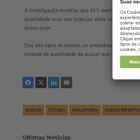
A investigação mostrou que 42% destas bebidas c
quantidade total que crianças entre os 4 e os 6
dessa dose.
Dos três tipos de sumos, os smoothies eram os 
metade da quantidade de açúcar que deve ser cons
AÇÚCAR
ESTUDO
INGLATERRA
SUMOS INFANTI
Últimas Notícias