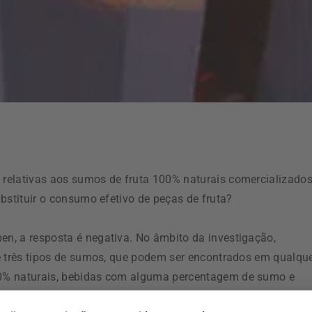
relativas aos sumos de fruta 100% naturais comercializado
bstituir o consumo efetivo de peças de fruta?
n, a resposta é negativa. No âmbito da investigação,
e três tipos de sumos, que podem ser encontrados em qualqu
0% naturais, bebidas com alguma percentagem de sumo e