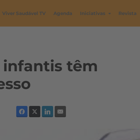
Viver Saudável TV
Agenda
Iniciativas
Revista
infantis têm
esso