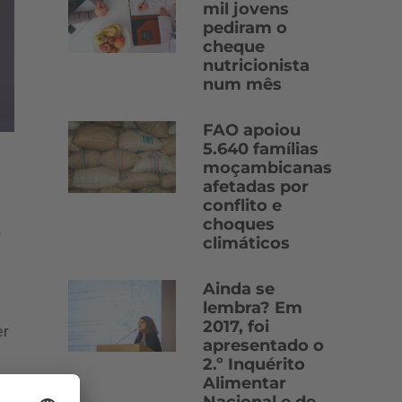
mil jovens
pediram o
cheque
nutricionista
num mês
FAO apoiou
5.640 famílias
moçambicanas
afetadas por
conflito e
choques
s
climáticos
Ainda se
lembra? Em
2017, foi
er
apresentado o
2.º Inquérito
Alimentar