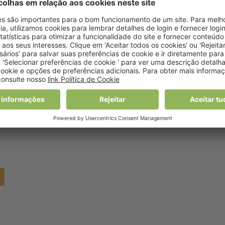
ontêm uma quantidade de açúcar igual ou superior à
 anos devem consumir num só dia. Já 63% continha metade
que tinham mais açúcar. Os sumos 100% naturais continham
umida num só dia, noticiou o portal “NiT”.
S