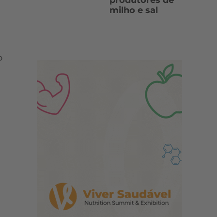
produtores de
milho e sal
s
o