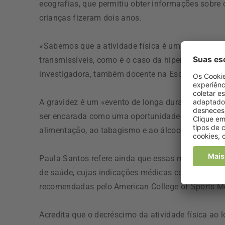
ecografias, que permitiu obter informações sobre 
crianças fizeram dois anos.
«Sabemos que a atividade física é um fator modif
transmissíveis, como é o caso da hipertensão, da 
investigadora, também docente na Escola Superio
A gravidez é um «evento de longa duração que te
ser encarada como uma oportunidade de alterar os
alimentação, ao tabagismo e ao álcool, acrescent
Paula Santos refere ainda que essas mudanças d
de saúde, cujas indicações médicas continuam «m
recomendadas pelo American College of Sports M
Acredita que o decréscimo da atividade física ao 