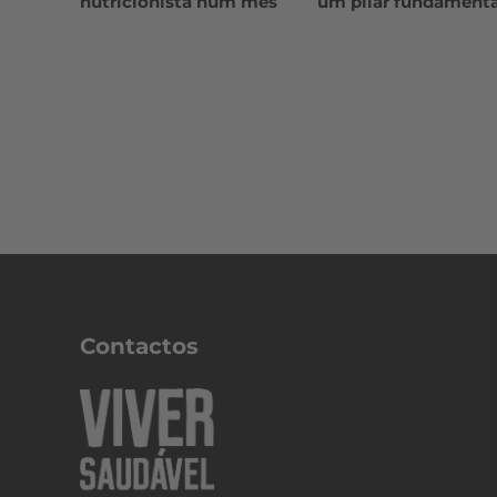
nutricionista num mês
um pilar fundamenta
Contactos