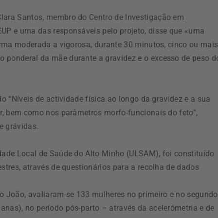
Clara Santos, membro do Centro de Investigação em
EUP e uma das responsáveis pelo projeto, disse que «uma
forma moderada a vigorosa, durante 30 minutos, cinco ou mai
o ponderal da mãe durante a gravidez e o excesso de peso d
do “Níveis de actividade física ao longo da gravidez e a sua
er, bem como nos parâmetros morfo-funcionais do feto”,
e grávidas.
idade Local de Saúde do Alto Minho (ULSAM), foi constituído
estres, através de questionários para a recolha de dados
 João, avaliaram-se 133 mulheres no primeiro e no segundo
anas), no período pós-parto – através da acelerómetria e de