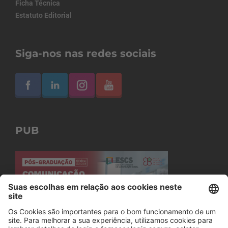
Ficha Técnica
Estatuto Editorial
Siga-nos nas redes sociais
PUB