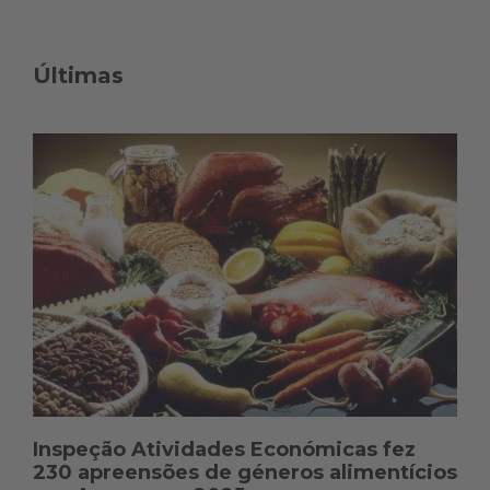
n
t
Últimas
e
ú
d
o
s
Inspeção Atividades Económicas fez
230 apreensões de géneros alimentícios