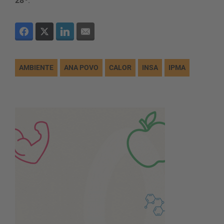
28º
.
AMBIENTE
ANA POVO
CALOR
INSA
IPMA