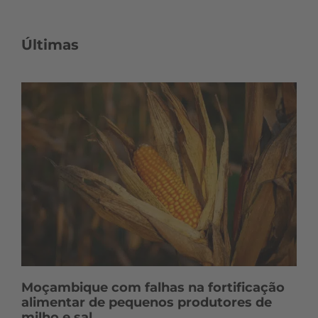
n
t
Últimas
e
ú
d
o
s
Moçambique com falhas na fortificação
alimentar de pequenos produtores de
milho e sal