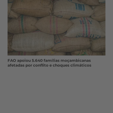
FAO apoiou 5.640 famílias moçambicanas
afetadas por conflito e choques climáticos