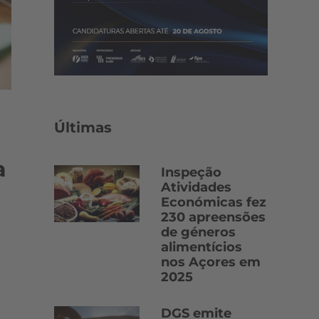
Últimas
a
Inspeção
Atividades
Económicas fez
230 apreensões
de géneros
alimentícios
nos Açores em
2025
DGS emite