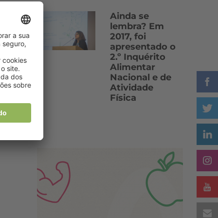
Ainda se
lembra? Em
2017, foi
apresentado o
2.º Inquérito
Alimentar
Nacional e de
Atividade
Física