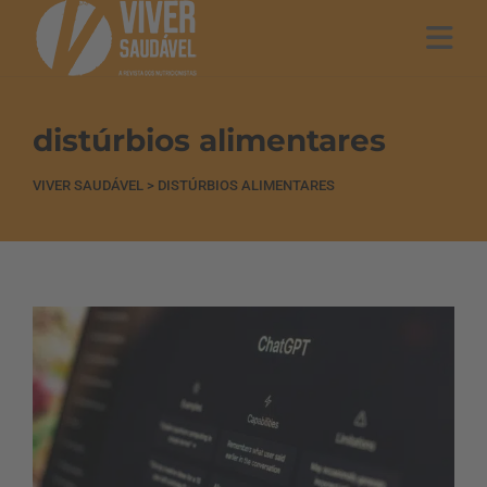
distúrbios alimentares
VIVER SAUDÁVEL
>
DISTÚRBIOS ALIMENTARES