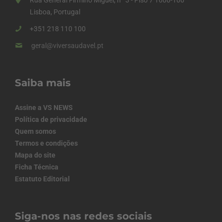
Rua General Firmino Miguel, nº 3 - Piso 7 1600-100
Lisboa, Portugal
+351 218 110 100
geral@viversaudavel.pt
Saiba mais
Assine a VS NEWS
Política de privacidade
Quem somos
Termos e condições
Mapa do site
Ficha Técnica
Estatuto Editorial
Siga-nos nas redes sociais