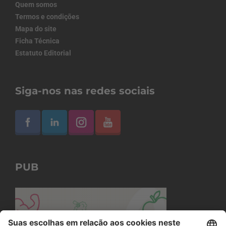
Quem somos
Termos e condições
Mapa do site
Ficha Técnica
Estatuto Editorial
Siga-nos nas redes sociais
PUB