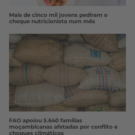
Mais de cinco mil jovens pediram o
cheque nutricionista num mês
FAO apoiou 5.640 famílias
moçambicanas afetadas por conflito e
choques climáticos