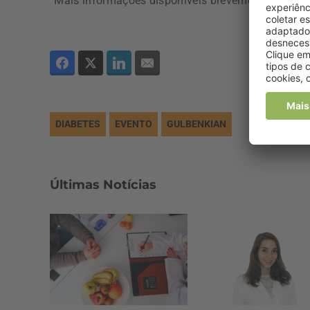
Mais informações disponíveis brevemente.
DIABETES
EVENTO
GULBENKIAN
Últimas Notícias