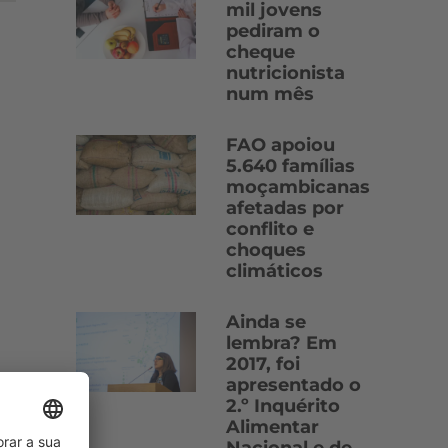
mil jovens
pediram o
cheque
nutricionista
num mês
FAO apoiou
5.640 famílias
moçambicanas
afetadas por
conflito e
choques
climáticos
Ainda se
lembra? Em
2017, foi
apresentado o
2.º Inquérito
Alimentar