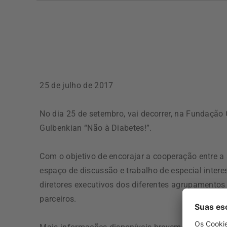
25 de julho de 2017
No dia 25 de setembro, vai decorrer, na Fundação
Gulbenkian “Não à Diabetes!”.
Com o objetivo de encorajar a cooperação entre a
espaço de discussão e trabalho de especial intere
diretores executivos dos diferentes agrupamentos
parceiros.