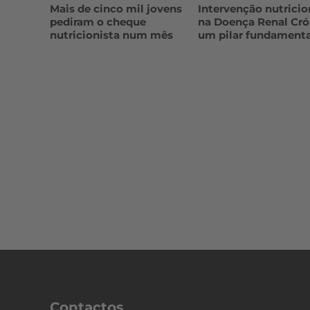
Mais de cinco mil jovens
Intervenção nutricio
pediram o cheque
na Doença Renal Cró
nutricionista num mês
um pilar fundamenta
Contactos