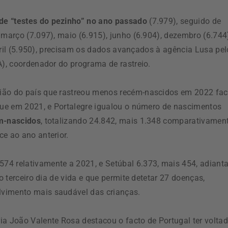
de “testes do pezinho” no ano passado
(7.979), seguido de
 março (7.097), maio (6.915), junho (6.904), dezembro (6.744
 abril (5.950), precisam os dados avançados à agência Lusa pel
A), coordenador do programa de rastreio.
gião do país que rastreou menos recém-nascidos em 2022 fa
 que em 2021, e Portalegre igualou o número de nascimentos
ém-nascidos
, totalizando 24.842, mais 1.348 comparativamen
e ao ano anterior.
 574 relativamente a 2021, e Setúbal 6.373, mais 454, adian
o terceiro dia de vida e que permite detetar 27 doenças,
lvimento mais saudável das crianças.
 João Valente Rosa destacou o facto de Portugal ter volta