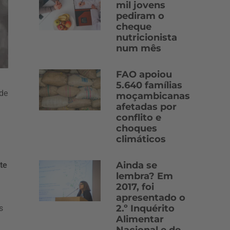
mil jovens
pediram o
cheque
nutricionista
num mês
FAO apoiou
5.640 famílias
ade
moçambicanas
afetadas por
conflito e
choques
climáticos
Ainda se
te
lembra? Em
2017, foi
apresentado o
2.º Inquérito
s
Alimentar