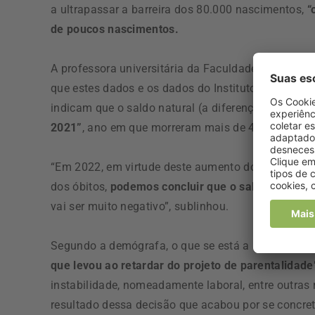
a ultrapassar a barreira dos 80.000 nascimentos,
“
de poucos nascimentos.
A professora universitária da Faculdade de Ciênc
que estes dados e os dados do Instituto Nacional 
indicam que o saldo natural (a diferença entre o
2021”
, ano em que morreram mais de 45.000 do q
“Em 2022, em virtude deste aumento dos nasciment
dos óbitos,
podemos concluir que o saldo natural 
vai ser muito negativo”, sublinhou.
Segundo a demógrafa, o que se está a assistir “é 
que levou ao retardar do projeto de parentalidad
instabilidade, nomeadamente laboral, entre outras
resultado dessa decisão que acabou por se concre