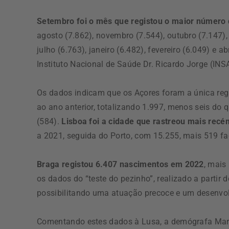
Setembro foi o mês que registou o maior número 
agosto (7.862), novembro (7.544), outubro (7.147),
julho (6.763), janeiro (6.482), fevereiro (6.049) e
Instituto Nacional de Saúde Dr. Ricardo Jorge (INS
Os dados indicam que os Açores foram a única re
ao ano anterior, totalizando 1.997, menos seis do
(584).
Lisboa foi a cidade que rastreou mais rec
a 2021, seguida do Porto, com 15.255, mais 519 fac
Braga registou 6.407 nascimentos em 2022
, mais
os dados do “teste do pezinho”, realizado a partir d
possibilitando uma atuação precoce e um desenvo
Comentando estes dados à Lusa, a demógrafa Maria