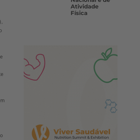
Nacional e de
Atividade
Física
),
o
ce
te
tam
do