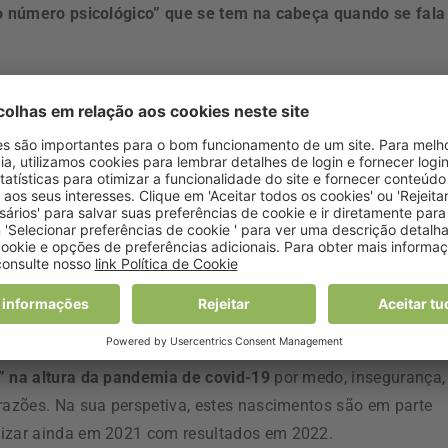
o número psicológico” que se tem na cabeça quando se fala
ias Sociais e Humanas da Universidade Nova de Lisboa adian
de Estatística, que reportam a novembro de 2022, também
s que nascem e os que morrem)
será “menos baixo do que em
ue aquelas que nasceram.
os, que não é muito significativo, e também pela evolução
não seja tão negativo quanto foi em 2021
, mas mesmo assi
o resultado de algo que aconteceu no passado muito recente,
e” na altura da pandemia de covid-19
por medo, insegurança,
 razões. Na sua perspetiva, estes nascimentos são em parte
tizar ainda em 2021 com resultados em 2022.