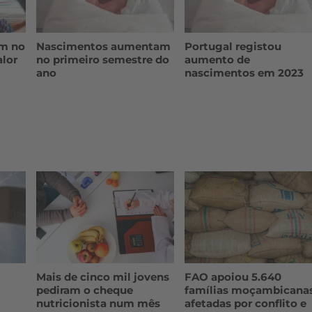
m no
Nascimentos aumentam
Portugal registou
alor
no primeiro semestre do
aumento de
ano
nascimentos em 2023
Mais de cinco mil jovens
FAO apoiou 5.640
pediram o cheque
famílias moçambicana
nutricionista num mês
afetadas por conflito e