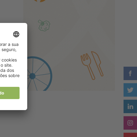
tou
m