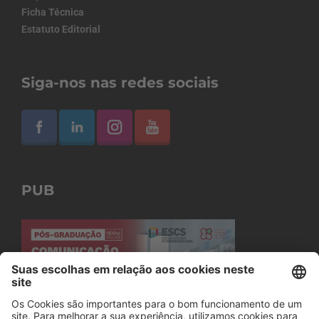
Ficha Técnica
Estatuto Editorial
Siga-nos nas redes sociais
PUB