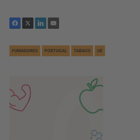
FUMADORES
PORTUGAL
TABACO
UE