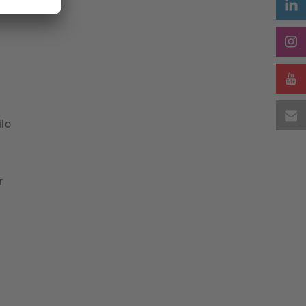
ilo
r