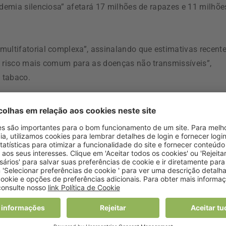
idemia silenciosa” afetará 17 milhões de rapazes e 11 milhõe
multifatorial complexa”, assinalando que estimativas recent
e risco mais comum para as doenças não transmissíveis”,
o tabaco.
as crónicas, incluindo as cardiovasculares, bem como a “pel
iderada “diretamente responsável por pelo menos 200 mil nov
,2 milhões de mortes na região europeia da OMS todos os an
 de dólares (cerca de 733 mil milhões de euros).
que a previsão é de agravamento do quadro “alarmante” e
uentemente continua” na adolescência e na vida adulta,