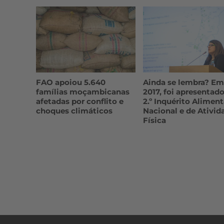
FAO apoiou 5.640
Ainda se lembra? Em
famílias moçambicanas
2017, foi apresentado
afetadas por conflito e
2.º Inquérito Aliment
choques climáticos
Nacional e de Ativid
Física