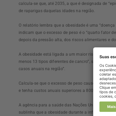
calcula-se que, até 2035, a que é designada de “ep
de raparigas daquelas idades na região.
O relatório lembra que a obesidade é uma “doença 
indicam que o excesso de peso é o “quarto fator d
depois da pressão alta, dos riscos alimentares e d
A obesidade está ligada a um maior risco de doenç
menos 13 tipos diferentes de cancro”, sendo cons
casos anuais na região”.
Calcula-se que o excesso de peso cause mais de 1
e tenha custos anuais superiores a 800 mil milhões
A agência para a saúde das Nações Unidas indica 
sublinha que a obesidade durante a infância “freq