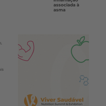
inflamação
associada à
asma
o,
ais