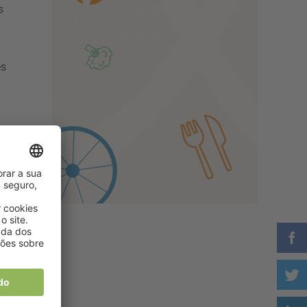
s
es
o
os
os