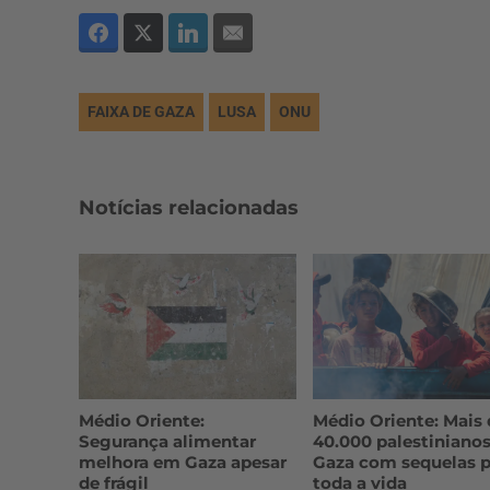
FAIXA DE GAZA
LUSA
ONU
Notícias relacionadas
Médio Oriente:
Médio Oriente: Mais 
Segurança alimentar
40.000 palestiniano
melhora em Gaza apesar
Gaza com sequelas p
de frágil
toda a vida