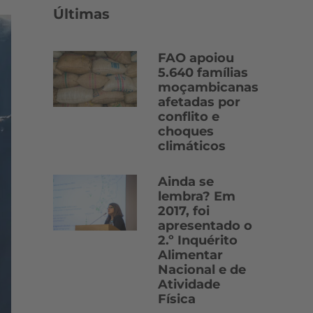
Últimas
FAO apoiou
5.640 famílias
moçambicanas
afetadas por
conflito e
choques
climáticos
Ainda se
lembra? Em
2017, foi
apresentado o
2.º Inquérito
Alimentar
Nacional e de
Atividade
Física