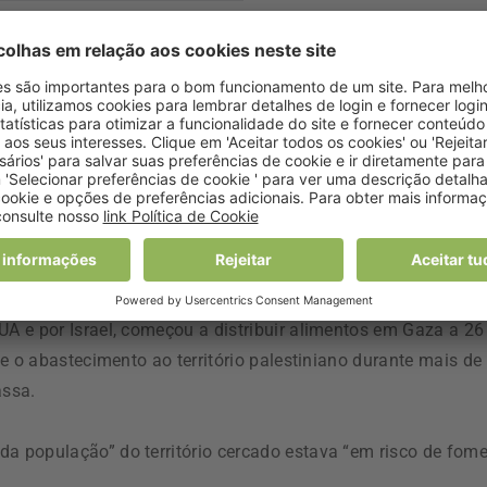
mente, é uma abominação que humilha e degrada pessoas
 mais vidas do que salva”
, declarou Philippe Lazzarini.
 sigla em inglês) é apelidada de “Fundação Humilhante de
tem, acrescentou Philippe Lazzarini.
nitárias recusam-se a trabalhar com a HGF, uma organizaç
com os seus processos e neutralidade.
A e por Israel, começou a distribuir alimentos em Gaza a 26
e o abastecimento ao território palestiniano durante mais de
assa.
 população” do território cercado estava “em risco de fome