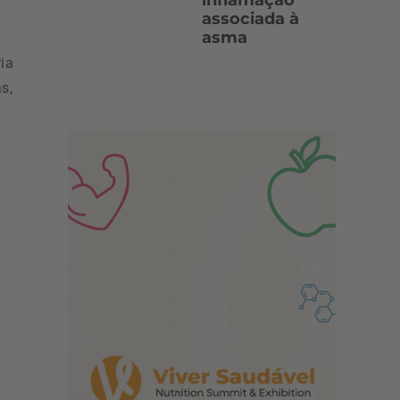
inflamação
associada à
asma
a
ia
s,