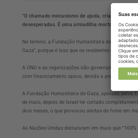
“O chamado mecanismo de ajuda, criado recente
desesperadas. É uma armadilha mortal, que custa
No terreno, a Fundação Humanitária de Gaza (GHT,
Gaza”, porque é isso que os residentes de Gaza sen
A ONU e as organizações não governamentais huma
com financiamento opaco, devido a preocupações 
A Fundação Humanitária de Gaza, apoiada pelos EU
de maio, depois de Israel ter cortado completament
dois meses, o que provocou alertas de fome em m
As Nações Unidas declararam em maio que “100% da