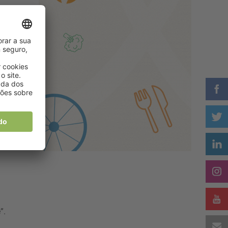
ão
”.