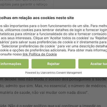
 urgências externas com autorização da Direção Executiva d
mente a taxa de ocupação de camas e a afluência aos
uem decide. Isso não muda o acesso dos portugueses à saúde.
do, admito que sim. Mas, no essencial, o número de médicos,
 matéria de saúde, não vai mudar com nada disso”.
e. Não é o poder político que vai continuar a impedir os