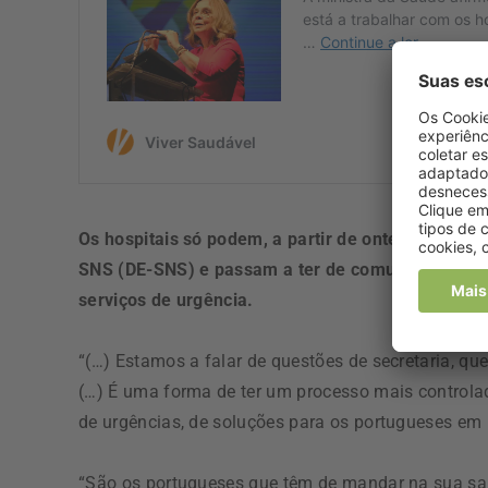
Os hospitais só podem, a partir de ontem, fechar
SNS (DE-SNS) e passam a ter de comunicar diaria
serviços de urgência.
“(…) Estamos a falar de questões de secretaria, q
(…) É uma forma de ter um processo mais controla
de urgências, de soluções para os portugueses em
“São os portugueses que têm de mandar na sua saúd