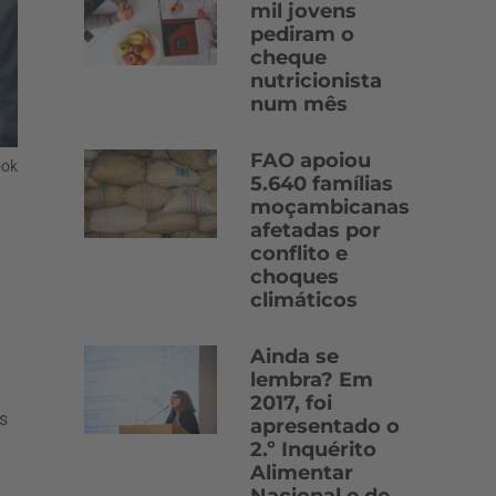
mil jovens
pediram o
cheque
nutricionista
num mês
FAO apoiou
ook
5.640 famílias
moçambicanas
afetadas por
conflito e
choques
climáticos
Ainda se
lembra? Em
2017, foi
s
apresentado o
2.º Inquérito
Alimentar