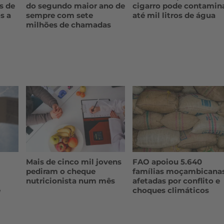
s de
do segundo maior ano de
cigarro pode contamin
s a
sempre com sete
até mil litros de água
milhões de chamadas
Mais de cinco mil jovens
FAO apoiou 5.640
pediram o cheque
famílias moçambicana
nutricionista num mês
afetadas por conflito e
e
choques climáticos