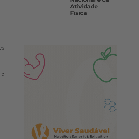
Nacional e de
Atividade
Física
es
 e