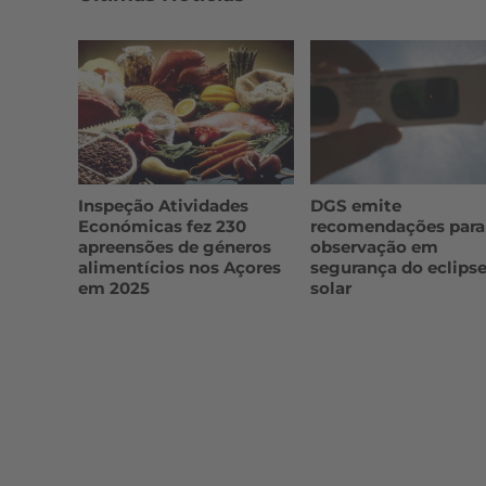
Inspeção Atividades
DGS emite
Económicas fez 230
recomendações para
apreensões de géneros
observação em
alimentícios nos Açores
segurança do eclips
em 2025
solar