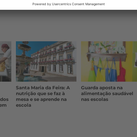
 MARIA DA FEIRA
Santa Maria da Feira: A
Guarda aposta na
nutrição que se faz à
alimentação saudável
 dos
mesa e se aprende na
nas escolas
 em
escola