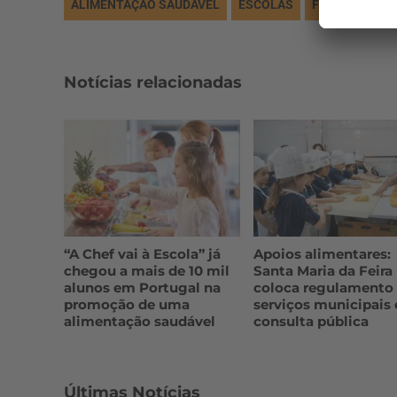
ALIMENTAÇÃO SAUDÁVEL
ESCOLAS
FCNA
SANTA
Notícias relacionadas
“A Chef vai à Escola” já
Apoios alimentares:
chegou a mais de 10 mil
Santa Maria da Feira
alunos em Portugal na
coloca regulamento
promoção de uma
serviços municipais
alimentação saudável
consulta pública
Últimas Notícias