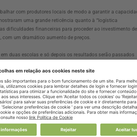
rabalhar com produtores locais de modo a garantir a capacida
mostraram uma grande reticência quanto à “logística
as dificuldades financeiras para proceder ao investimento d
o, com um dramático aumento de preços.
s em duas escolas e só depois os resultados serão passados
dos, neste âmbito, protocolos de colaboração com a
 de Portugal (AHRESP) e a Associação para a Promoção da
rsidade (AGAVI).