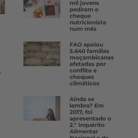
mil jovens
pediram o
cheque
nutricionista
num mês
FAO apoiou
5.640 famílias
moçambicanas
afetadas por
conflito e
o
choques
climáticos
Ainda se
lembra? Em
2017, foi
apresentado o
2.º Inquérito
Alimentar