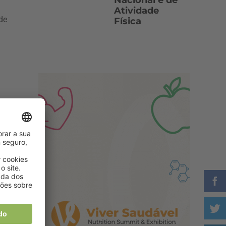
Nacional e de
Atividade
de
Física
e