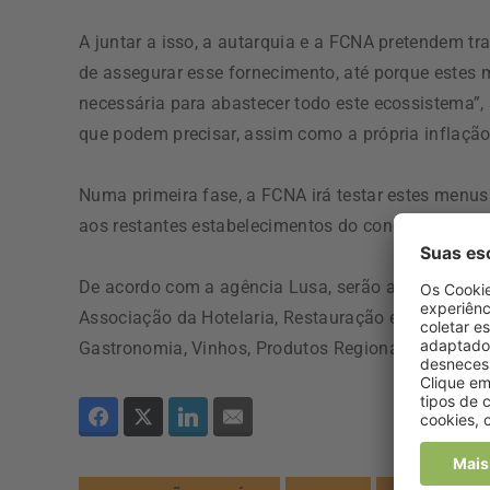
A juntar a isso, a autarquia e a FCNA pretendem t
de assegurar esse fornecimento, até porque estes 
necessária para abastecer todo este ecossistema”, 
que podem precisar, assim como a própria inflaçã
Numa primeira fase, a FCNA irá testar estes menu
aos restantes estabelecimentos do concelho.
De acordo com a agência Lusa, serão ainda assina
Associação da Hotelaria, Restauração e Similares
Gastronomia, Vinhos, Produtos Regionais e Biodive