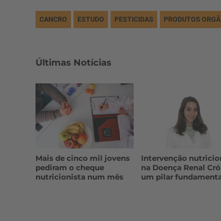
CANCRO
ESTUDO
PESTICIDAS
PRODUTOS ORGÂ
Últimas Notícias
Mais de cinco mil jovens
Intervenção nutricio
pediram o cheque
na Doença Renal Cró
nutricionista num mês
um pilar fundamenta