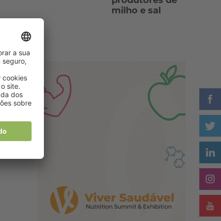
produtores de
milho e sal
de