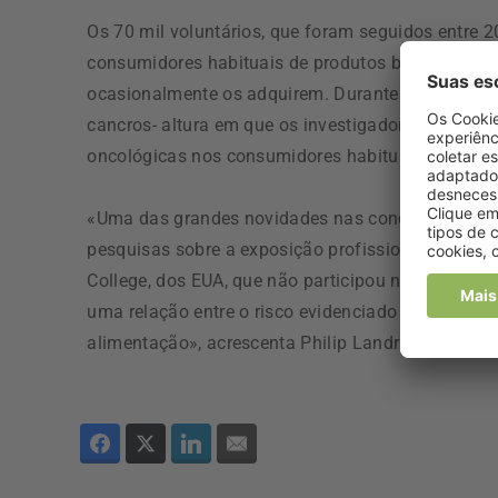
Os 70 mil voluntários, que foram seguidos entre 2
consumidores habituais de produtos biológicos 
ocasionalmente os adquirem. Durante os sete ano
cancros- altura em que os investigadores detetara
oncológicas nos consumidores habituais de alime
«Uma das grandes novidades nas conclusões deste
pesquisas sobre a exposição profissional a pestic
College, dos EUA, que não participou na investiga
uma relação entre o risco evidenciado de doença 
alimentação», acrescenta Philip Landrigan, citado 