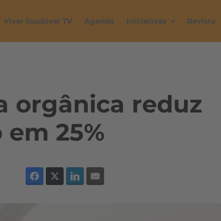
Viver Saudável TV
Agenda
Iniciativas
Revista
a orgânica reduz
o em 25%