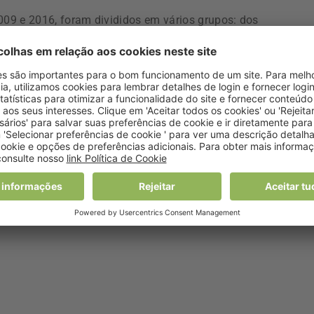
009 e 2016, foram divididos em vários grupos: dos
aos que nunca os compram, passando por aqueles que
s do estudo, surgiram no grupo de pesquisa 1.340 casos de
m a referida redução de risco de 25% de ter doenças
ntos biológicos.
 estudo é a ligação altamente coerente com os resultados 
idas», diz o epidemiologista Philip Landrigan, do Boston
ção francesa. Fica agora «muito reforçada a possibilidade de
oncológica e a presença de resíduos de pesticidas na
pela revista “Visão”.