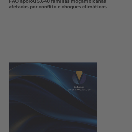
FAO apoiou 5.640 famílias moçambicanas
afetadas por conflito e choques climáticos