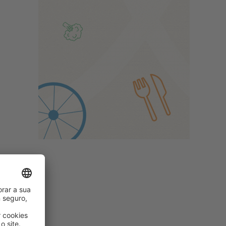
e
cas