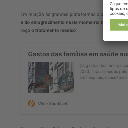
Em relação às grandes plataformas a académica c
e do emagrecimento neste momento não estejam r
roça o tratamento médico”
.