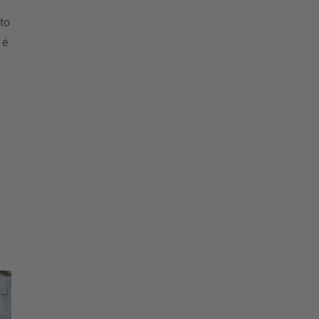
to
 é