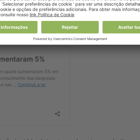
onsidera haver alguma regulação, embora
a “área da estétic
eguladas e os tratamentos estéticos tenham um limite que