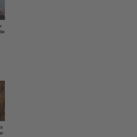
o
de
as
ar