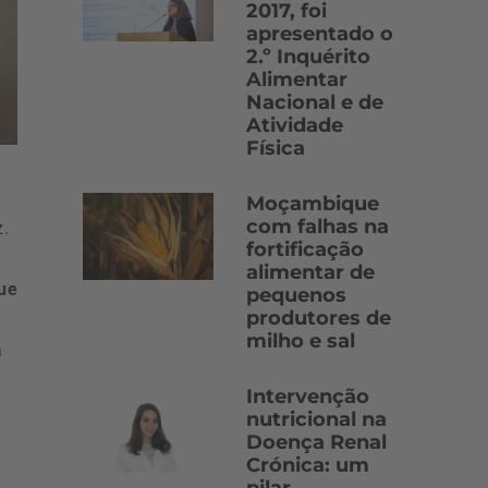
2017, foi
apresentado o
2.º Inquérito
Alimentar
Nacional e de
Atividade
Física
Moçambique
com falhas na
z.
fortificação
alimentar de
ue
pequenos
produtores de
milho e sal
a
Intervenção
nutricional na
Doença Renal
Crónica: um