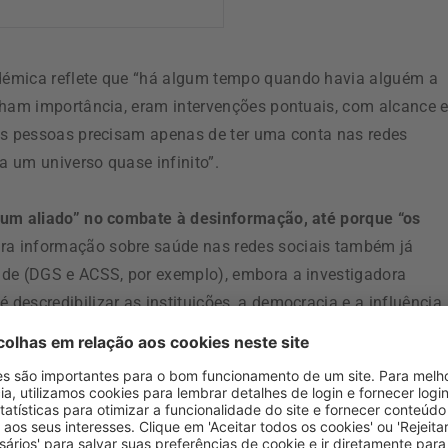
démica reflete que “há algum tempo quando havia alguém a
nham importância, eram intervenções pontuais, com alcance 
tas pessoas precisam apenas de ter uma conta nas redes
 um universo quase infinito”.
r um aliado” no combate à desinformação, até porque “os
ra informação sobre saúde nas redes sociais também já
úde (DGS e ACSS, por exemplo), embora a investigadora
escredibilizar as instituições, a democracia e a influência
de,
a estética e os tratamentos de emagrecimento são
e torna-os particularmente vulneráveis à proliferação de práti