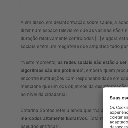
Além disso, em desinformação sobre saúde, a aca
dizer num espaço televisivo que as vacinas não ti
duração relativamente controlados […] e agora es
sociais e têm um megafone que amplifica tudo para
“Neste momento,
as redes sociais não estão a se
algoritmos são um problema
”, embora quem procu
encontre instituições com responsabilidade em sa
mencione que um dos objetivos da desinformação é d
ao nível da cidadania.
Catarina Santos referiu ainda que “na área da saú
mercados altamente lucrativos
. Esta rentabilidad
pseudocientíficas”.