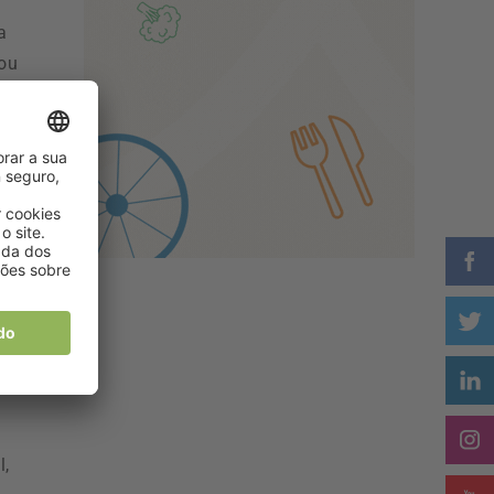
a
 ou
l,
s,
l,