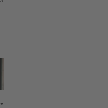
de
a
te