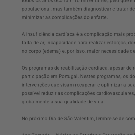
todos os anos ocorram 10 mil enfartes, pelo que é
populacional, mas também diagnosticar e tratar d
minimizar as complicações do enfarte.
A insuficiência cardíaca é a complicação mais pr
falta de ar, incapacidade para realizar esforços, d
no corpo (edema) e, por isso, maior necessidade de
Os programas de reabilitação cardíaca, apesar de 
participação em Portugal. Nestes programas, os d
intervenções que visam recuperar e optimizar a sua
possível reduzir as complicações cardiovasculares
globalmente a sua qualidade de vida.
No próximo Dia de São Valentim, lembre-se de com