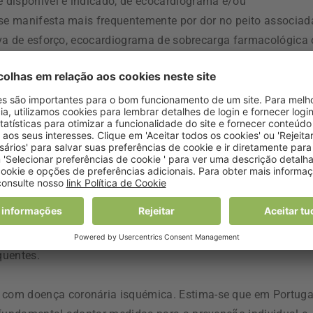
 disponível e indicado, de ecocardiograma e/ou
 se manifesta mais frequentemente por dor no peito associad
rova de esforço, ecocardiograma de sobrecarga farmacológica
e um enfarte agudo do miocárdio, é reconhecer os seus
essação dos hábitos tabágicos, adopção de uma dieta saudáve
ular de exercício físico, gestão do stress físico e mental,
 adequado para a hipercolesterolemia, hipertrigliceridemia,
es de risco não tradicionais para as doenças cardiovasculare
rticulada e as alterações climáticas, nomeadamente as
quentes.
com doença coronária isquémica. Estima-se que em Portuga