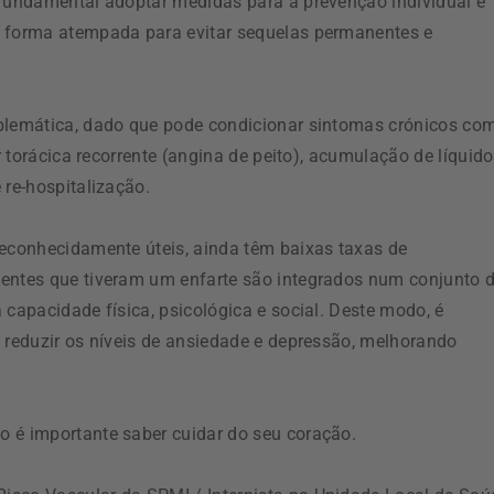
 fundamental adoptar medidas para a prevenção individual e
e forma atempada para evitar sequelas permanentes e
oblemática, dado que pode condicionar sintomas crónicos co
or torácica recorrente (angina de peito), acumulação de líquid
 re-hospitalização.
reconhecidamente úteis, ainda têm baixas taxas de
oentes que tiveram um enfarte são integrados num conjunto 
 capacidade física, psicológica e social. Deste modo, é
, reduzir os níveis de ansiedade e depressão, melhorando
o é importante saber cuidar do seu coração.