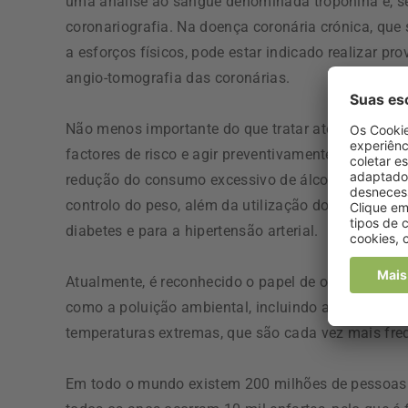
uma análise ao sangue denominada troponina e, se
coronariografia. Na doença coronária crónica, que
a esforços físicos, pode estar indicado realizar p
angio-tomografia das coronárias.
Não menos importante do que tratar atempadament
factores de risco e agir preventivamente, com a c
redução do consumo excessivo de álcool, prática reg
controlo do peso, além da utilização do tratamento
diabetes e para a hipertensão arterial.
Atualmente, é reconhecido o papel de outros factor
como a poluição ambiental, incluindo a matéria pa
temperaturas extremas, que são cada vez mais fre
Em todo o mundo existem 200 milhões de pessoas 