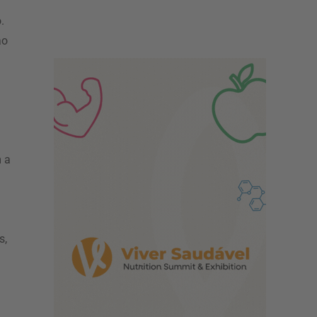
.
ao
a
m a
s,