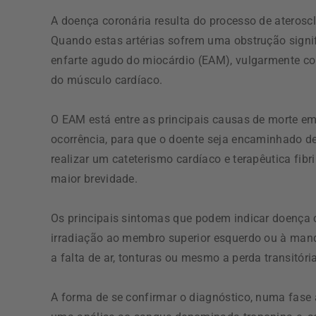
A doença coronária resulta do processo de ateroscl
Quando estas artérias sofrem uma obstrução signi
enfarte agudo do miocárdio (EAM), vulgarmente con
do músculo cardíaco.
O EAM está entre as principais causas de morte e
ocorrência, para que o doente seja encaminhado d
realizar um cateterismo cardíaco e terapêutica fibr
maior brevidade.
Os principais sintomas que podem indicar doença c
irradiação ao membro superior esquerdo ou à mand
a falta de ar, tonturas ou mesmo a perda transitóri
A forma de se confirmar o diagnóstico, numa fase 