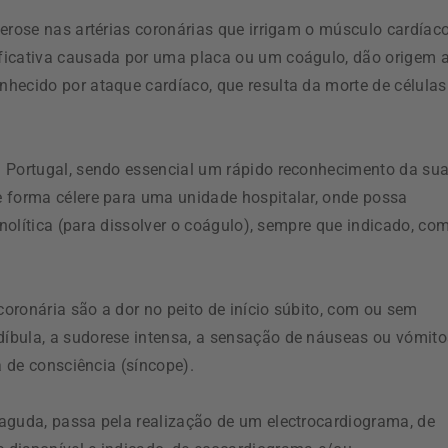
erose nas artérias coronárias que irrigam o músculo cardíaco
ficativa causada por uma placa ou um coágulo, dão origem 
hecido por ataque cardíaco, que resulta da morte de células
m Portugal, sendo essencial um rápido reconhecimento da su
e forma célere para uma unidade hospitalar, onde possa
inolítica (para dissolver o coágulo), sempre que indicado, co
oronária são a dor no peito de início súbito, com ou sem
íbula, a sudorese intensa, a sensação de náuseas ou vómito
a de consciência (síncope).
aguda, passa pela realização de um electrocardiograma, de