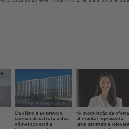
isco Vascular da SPMI / Internista na Unidade Local de Saú
Da ciência ao prato: a
“A modulação da ofert
ciência da estrutura dos
alimentar representa
alimentos está a
uma estratégia relevan