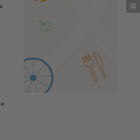
e
da
l
a: