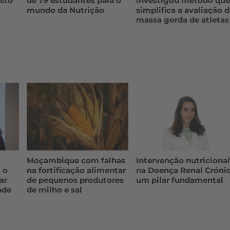
sto
de 79 estudantes para o
investigou método qu
mundo da Nutrição
simplifica a avaliação 
massa gorda de atletas
Moçambique com falhas
Intervenção nutriciona
 o
na fortificação alimentar
na Doença Renal Crónic
ar
de pequenos produtores
um pilar fundamental
ade
de milho e sal