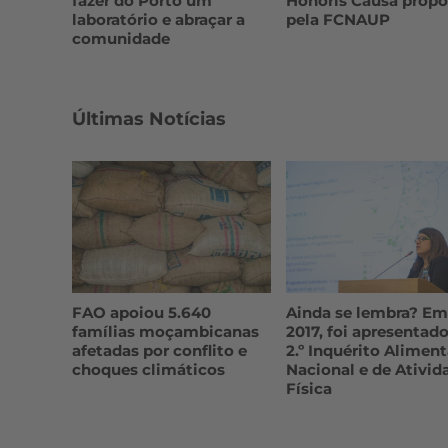
fazer do Porto um
Honoris Causa propo
laboratório e abraçar a
pela FCNAUP
comunidade
Últimas Notícias
FAO apoiou 5.640
Ainda se lembra? Em
famílias moçambicanas
2017, foi apresentado
afetadas por conflito e
2.º Inquérito Aliment
choques climáticos
Nacional e de Ativid
Física