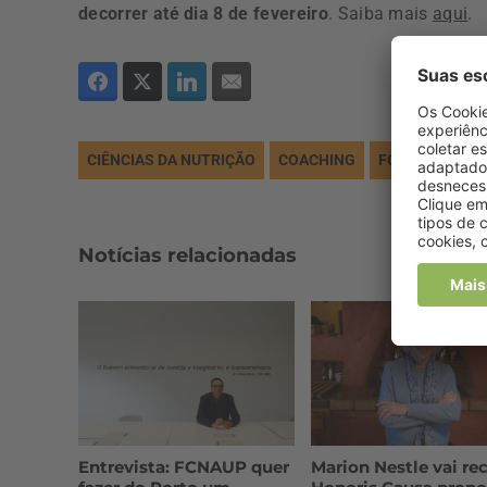
decorrer até dia 8 de fevereiro
. Saiba mais
aqui
.
CIÊNCIAS DA NUTRIÇÃO
COACHING
FCNAUP
NU
Notícias relacionadas
Entrevista: FCNAUP quer
Marion Nestle vai re