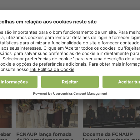
TRIÇÃO
SLIDER
ceber
FCNAUP lança fornada
Docente da FCNAUP