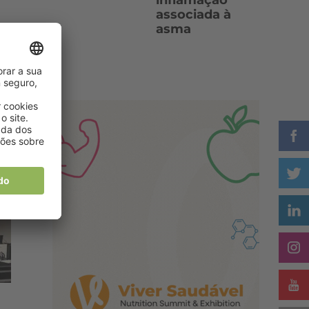
inflamação
associada à
asma