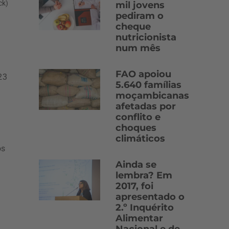
ck)
mil jovens
pediram o
cheque
nutricionista
num mês
FAO apoiou
23
5.640 famílias
moçambicanas
afetadas por
conflito e
choques
climáticos
os
Ainda se
lembra? Em
2017, foi
apresentado o
2.º Inquérito
Alimentar