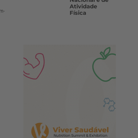
Nacional e de
Atividade
am-
Física