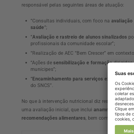
responsável pelas seguintes áreas de atuação:
“Consultas individuais, com foco na
avaliação
saúde
“;
“
Avaliação e rastreio de alunos sinalizados
po
profissionais da comunidade escolar”;
“Realização de AEC “Bem Crescer” em contexto e
“Ações de
sensibilização e formação
dirigida
munícipes”;
“
Encaminhamento para serviços externos
, se
do SNCS”.
No que à intervenção nutricional diz respeito, o Re
uma avaliação inicial, que inclui
anamnese aliment
recomendações alimentares
, bem como a elabora