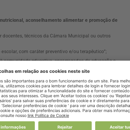
 nutricional, aconselhamento alimentar e promoção de
r docentes, técnicos da Câmara Municipal ou outros
scolar, com caráter preventivo e/ou terapêutico”;
s à comunidade educativa, encarregados de educação e
mpre que as necessidades ultrapassem o âmbito da interven
gulamento especifica que, “após a sinalização, será realizada
ar, avaliação antropométrica, aconselhamento e
ção do respetivo
plano de alimentação
“.