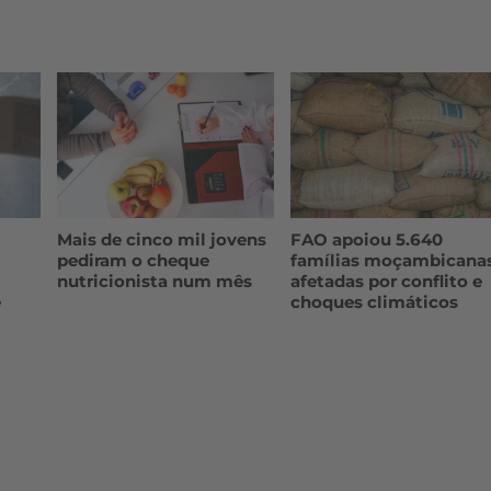
Mais de cinco mil jovens
FAO apoiou 5.640
pediram o cheque
famílias moçambicana
nutricionista num mês
afetadas por conflito e
e
choques climáticos