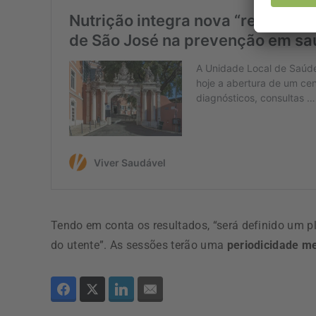
Tendo em conta os resultados, “será definido um p
do utente”. As sessões terão uma
periodicidade m