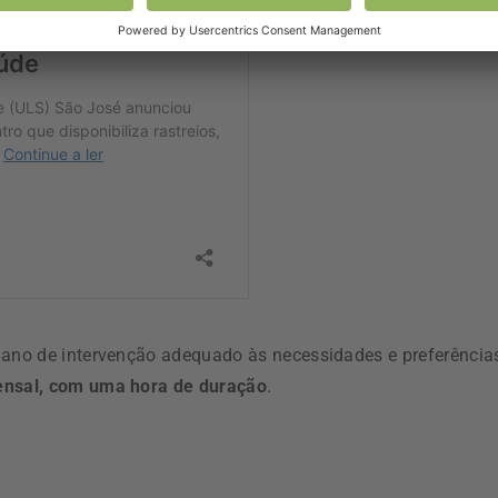
lano de intervenção adequado às necessidades e preferência
ensal, com uma hora de duração
.