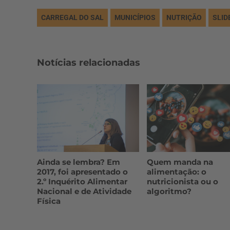
CARREGAL DO SAL
MUNICÍPIOS
NUTRIÇÃO
SLID
Notícias relacionadas
Ainda se lembra? Em
Quem manda na
2017, foi apresentado o
alimentação: o
2.º Inquérito Alimentar
nutricionista ou o
Nacional e de Atividade
algoritmo?
Física