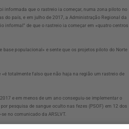
i informada que o rastreio ia começar, numa zona piloto no
as do país, e em julho de 2017, a Administração Regional da
o informal” de que o rastreio ia começar em «quatro centros
e base populacional» e sente que os projetos piloto do Norte
«é totalmente falso que não haja na região um rastreio de
de 2017 e em menos de um ano conseguiu-se implementar o
al por pesquisa de sangue oculto nas fezes (PSOF) em 12 dos
ê-se no comunicado da ARSLVT.