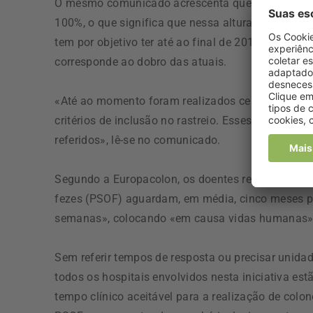
O mesmo comunicado acrescenta que na região de 
100%, o que significa que nessa altura todos os 
tem por objetivo ter até ao final de 2018 o rastr
corresponde ao dobro das atuais.
«Até ao momento foram realizados cerca de 3.80
critérios de inclusão no rastreio. Esses utentes 
referidos», lê-se no comunicado.
Segundo a Europacolon, os doentes referenciados 
fezes (PSOF) aguardam, em média, cinco meses pa
semanas», colocando «em causa vidas humanas»
Sem referir tempos de resposta ou precisar unid
todos os hospitais envolvidos nesta iniciativa 
tempo clínico aceitável para a realização de colo