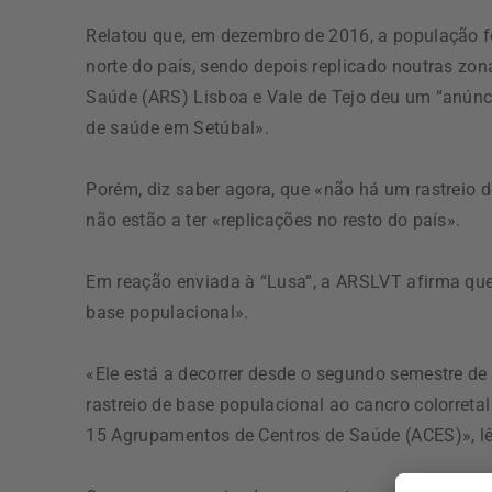
Relatou que, em dezembro de 2016, a população fo
norte do país, sendo depois replicado noutras zon
Saúde (ARS) Lisboa e Vale de Tejo deu um “anúnci
de saúde em Setúbal».
Porém, diz saber agora, que «não há um rastreio d
não estão a ter «replicações no resto do país».
Em reação enviada à “Lusa”, a ARSLVT afirma que 
base populacional».
«Ele está a decorrer desde o segundo semestre 
rastreio de base populacional ao cancro colorret
15 Agrupamentos de Centros de Saúde (ACES)», l