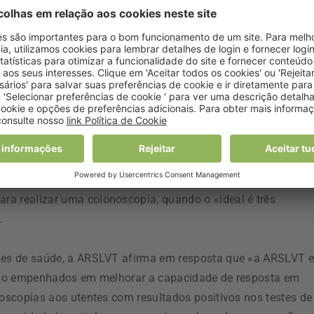
Lisboa até ao final do ano «a cobertura geográfica será de
ACES da Região estarão a fazer o despiste» e que a ARSLVT
eio implementado em 90 ACES, o que, precisa o documento,
0 testes de PSOF no âmbito deste programa aos utentes com
estão inscritos em 46 unidades de saúde dos 12 ACES acima
após o resultado positivo na pesquisa de sangue oculto nas
ra realizar uma colonoscopia, quando o «ideal é três
.
ades de saúde, a ARSLVT afirma em resposta que «a ARSLVT e
estão empenhados em melhorar a capacidade de resposta em
noscopias aos utentes com resultados positivos nos testes de