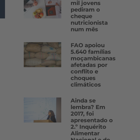
mil jovens
pediram o
cheque
nutricionista
num mês
FAO apoiou
5.640 famílias
moçambicanas
afetadas por
conflito e
choques
climáticos
Ainda se
lembra? Em
2017, foi
apresentado o
2.º Inquérito
Alimentar