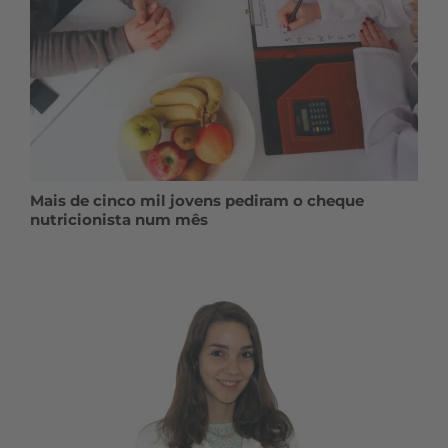
Mais de cinco mil jovens pediram o cheque
nutricionista num mês