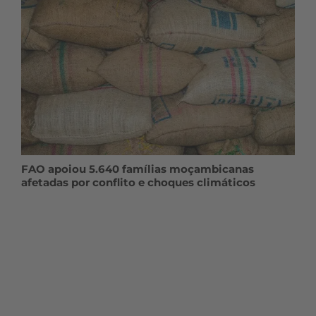
FAO apoiou 5.640 famílias moçambicanas
afetadas por conflito e choques climáticos