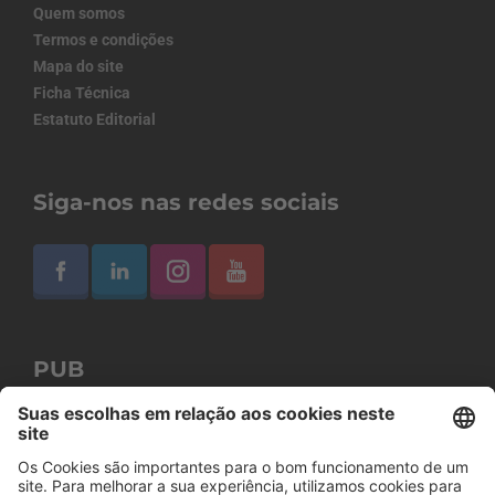
Quem somos
Termos e condições
Mapa do site
Ficha Técnica
Estatuto Editorial
Siga-nos nas redes sociais
PUB