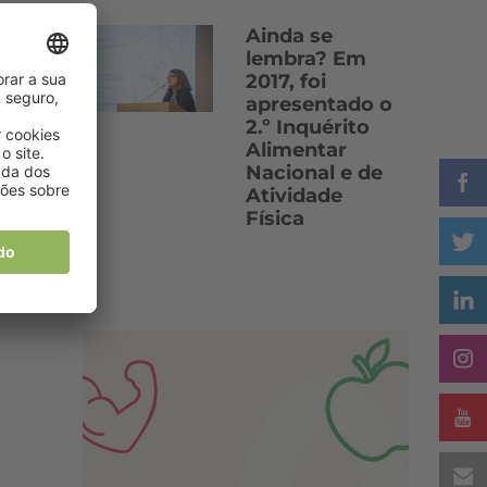
Ainda se
lembra? Em
2017, foi
apresentado o
2.º Inquérito
Alimentar
Nacional e de
Atividade
Física