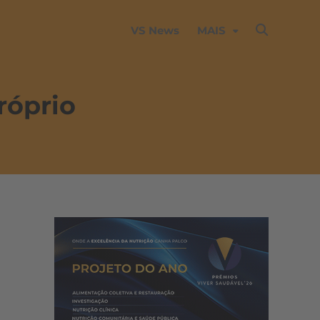
VS News
MAIS
róprio