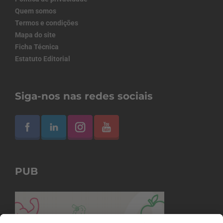
Quem somos
Termos e condições
Mapa do site
Ficha Técnica
Estatuto Editorial
Siga-nos nas redes sociais
PUB