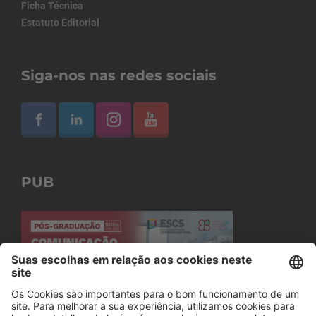
Ficha Técnica
Estatuto Editorial
Siga-nos nas redes sociais
PUB