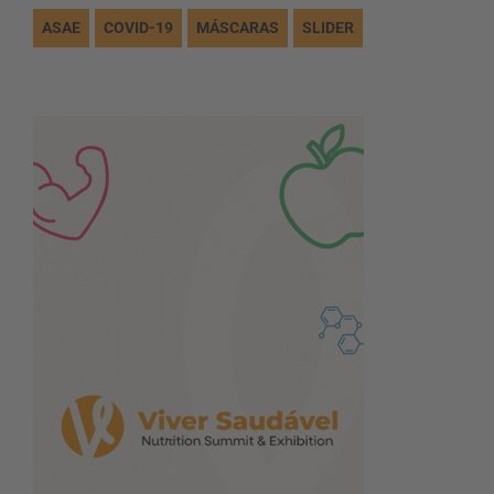
ASAE
COVID-19
MÁSCARAS
SLIDER