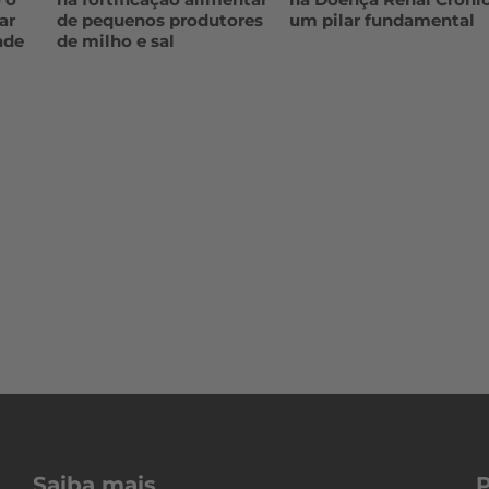
ar
de pequenos produtores
um pilar fundamental
ade
de milho e sal
Saiba mais