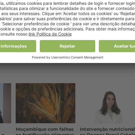
S NO MERCADO
Moçambique com falhas
Intervenção nutriciona
 o
na fortificação alimentar
na Doença Renal Crónic