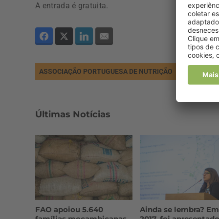
A entrada é gratuita.
ASSOCIAÇÃO PORTUGUESA DE NUTRIÇÃO
CONVERSA
Últimas Notícias
FAO apoiou 5.640
Ainda se lembra? Em
famílias moçambicanas
2017, foi apresentado