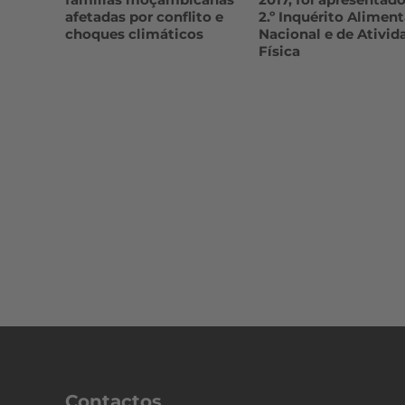
afetadas por conflito e
2.º Inquérito Aliment
choques climáticos
Nacional e de Ativid
Física
Contactos