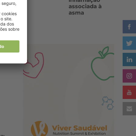
inflamação
associada à
asma
l
a: