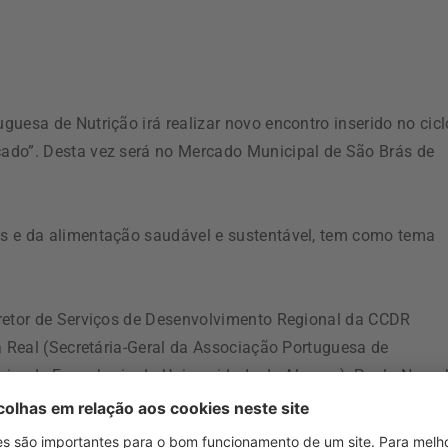
uesa de Nutrição irá realizar novo encontro inserido no cicl
ado”. Desta vez será no Mercado Municipal de São Brás de
s e da alimentação saudável e sustentável, tem como tema
iretor de Serviços de Desenvolvimento Regional da CCDR
a Real (Secretária-Geral da Associação Portuguesa de
erior de Engenharia da Universidade do Algarve), Paula Noro
 de Teresa Sancho (ARS Algarve).