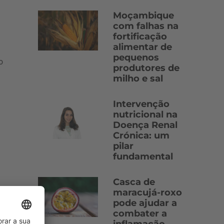
Moçambique
com falhas na
fortificação
alimentar de
pequenos
o
produtores de
milho e sal
Intervenção
nutricional na
Doença Renal
Crónica: um
pilar
fundamental
Casca de
nha
maracujá-roxo
pode ajudar a
combater a