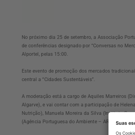
No próximo dia 25 de setembro, a Associação Portug
de conferências designado por “Conversas no Merc
Alportel, pelas 15:00.
Este evento de promoção dos mercados tradicionai
central a “Cidades Sustentáveis”.
A moderação está a cargo de Aquiles Marreiros (D
Algarve), e vai contar com a participação de Helen
Nutrição), Manuela Moreira da Silva (Instituto Sup
(Agência Portuguesa do Ambiente – ARH Algarve) e