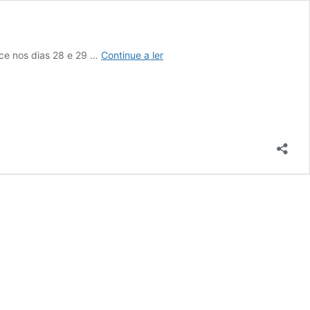
Tudo
ce nos dias 28 e 29 …
Continue a ler
o
que
precisa
de
saber
sobre
o
Congresso
de
Nutrição
e
Alimentação
2026