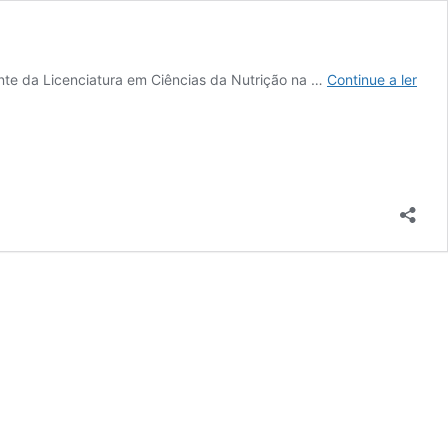
Port
ente da Licenciatura em Ciências da Nutrição na …
Continue a ler
no
topo
da
resil
alim