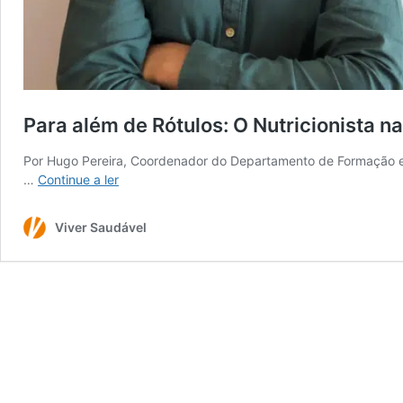
Para além de Rótulos: O Nutricionista na
Por Hugo Pereira, Coordenador do Departamento de Formação e
Para
…
Continue a ler
além
de
Viver Saudável
Rótulos:
O
Nutricionista
na
Indústria