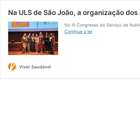
Na ULS de São João, a organização dos
No III Congresso do Serviço de Nutr
Na
Continue a ler
ULS
de
São
João,
a
Viver Saudável
organização
dos
cuidados
também
trata