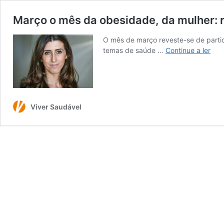
Março o mês da obesidade, da mulher: r
O mês de março reveste-se de particu
Mar
temas de saúde …
Continue a ler
o
mês
da
obe
da
Viver Saudável
mulh
refl
met
no
femi