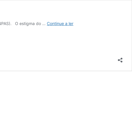
Estigma
(PNPAS). O estigma do …
Continue a ler
do
peso:
um
problema
real,
respostas
nem
sempre
certas