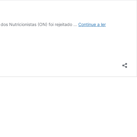
Conselho
s Nutricionistas (ON) foi rejeitado …
Continue a ler
Geral
rejeita
pela
quarta
vez
regulamento
de
remunerações
da
ON