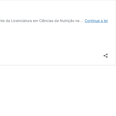
O
ente da Licenciatura em Ciências da Nutrição na …
Continue a ler
futu
da
nutr
clíni
faz-
se
em
parc